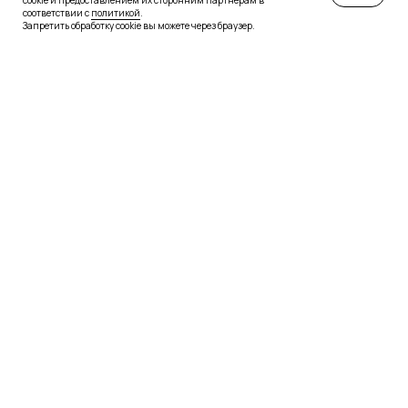
cookie и предоставлением их сторонним партнерам в
соответствии с
политикой
.
Запретить обработку cookie вы можете через браузер.
Если у вас есть вопросы
Оставьте заявку на бесплатную
консультацию